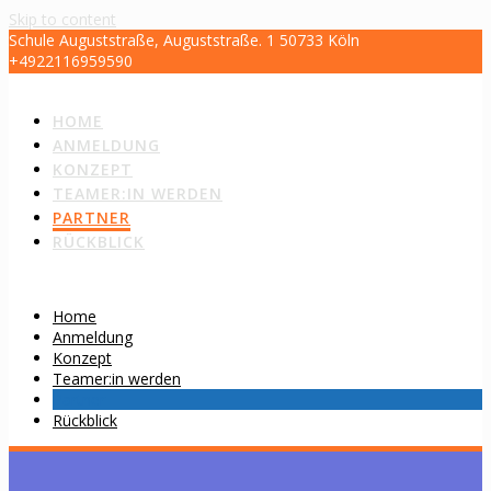
Skip to content
Schule Auguststraße, Auguststraße. 1 50733 Köln
+4922116959590
kundensupport@ev-angel-isch.de
HOME
ANMELDUNG
KONZEPT
TEAMER:IN WERDEN
PARTNER
RÜCKBLICK
Home
Anmeldung
Konzept
Teamer:in werden
Partner
Rückblick